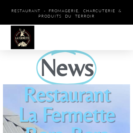
RESTAURANT - FROMAGERIE, CHARCUTERIE &
PRODUITS DU TERROIR
News
Restaurant
La Fermette