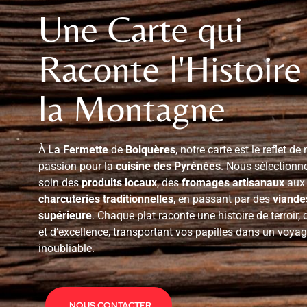
Une Carte qui
Raconte l'Histoire
la Montagne
À
La Fermette
de
Bolquères
, notre carte est le reflet de 
passion pour la
cuisine des Pyrénées
. Nous sélectionn
soin des
produits locaux
, des
fromages artisanaux
aux
charcuteries traditionnelles
, en passant par des
viandes
supérieure
. Chaque plat raconte une histoire de terroir, 
et d’excellence, transportant vos papilles dans un voyag
inoubliable.
NOUS CONTACTER