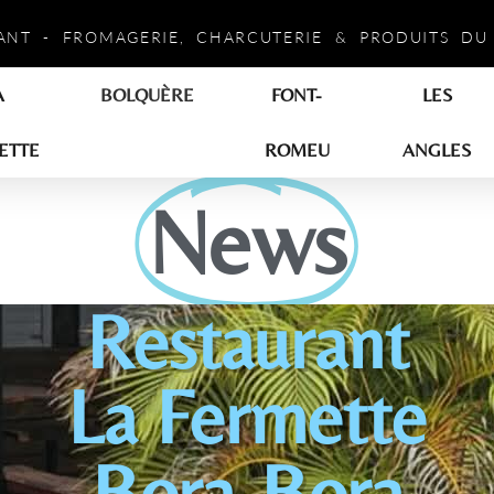
ANT - FROMAGERIE, CHARCUTERIE & PRODUITS DU
A
BOLQUÈRE
FONT-
LES
ETTE
ROMEU
ANGLES
News
Restaurant
La Fermette
Bora-Bora